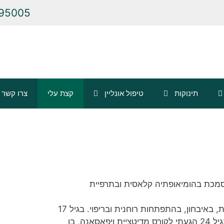
95005
תינוקות
טיפול אונליין
קצת עלי
צרו קשר
סמכת בהומיאופתיה קלאסית ובתרפיית
מגיל צעיר התעניינתי באנשים, באלוהות, באיבחון, בהתפתחות רוחנית ובריפוי. בגיל 17
התחלתי את דרכי בעולם המדיטציה. בגיל 24 הגעתי לקורס מדיטציית ויפאסאנה, בו