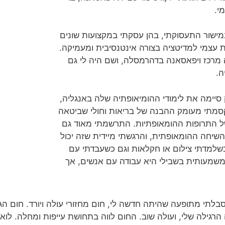
י.
ות במישור התעסוקתי, בהן עסקתי במקצועות שונים
 עצמי למדיטציה בצורה אינטנסיבית ומעמיקה.
קימה מרכז ויפאסאנה בדהרמסלה, ושם היה לי גם
ה.
יימה את לימודי ההומיאופתיה שלה באנגליה,
סמתי מעומק ההבנה של בריאות וחולי שביטאה
של התרופות ההומאופתיות. התרשמתי מאוד גם
חה ההומאופתית, והרגשתי מיידית שזה יכול
כשלמדתי צילום או חקלאות וגם כשעבדתי עם
 משמעותית בשבילי היא עבודה עם אנשים, אך
רגילה שלי, ועולה שוב. החום לווה בתחושת עייפות ומחלה. לואי