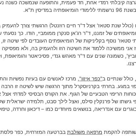
ארצה קיבלתי רמדי אחת, חד פעמית, והתופעה שנמשכה כשנה נעל
מדיסין ת"א.
כולל שנת סטאז' אצל ד"ר חיים רוזנטל) הרגשתי צורך להעמיק 
י סטאז' נוסף בקליניקות של הומיאופתים העובדים לפי שיטה זו
ם. מאז אני ממשיכה ללמוד את השיטה הזו ולהעמיק בה, ולא מפסי
ביץ', כשמונה שנים עם ד"ר מאהש גנדי, פסיכיאטר והומיאופת, 
צנו.
כולל שנתיים ב
"כפר איזון"
, מרכז לאנשים עם בעיות נפשיות והת
יפוי במגע. בחרתי בקרניוסקרל מתוך הרגשה שיש לשיטה זו הרב
כוחות הריפוי הטבעיים של הגוף. את הקורס הבסיסי למדתי אצל
י גישתו של פרנקלין סילס, ואצל לילך סבט, תלמידה ישראלית של
ים עם אנדריאה, בנושאים מיוחדים כמו – דיכאון וחרדה, טיפול
י שותפה להקמת
מרפאה משולבת
בברטעה המזרחית, כפר פלסתיני 