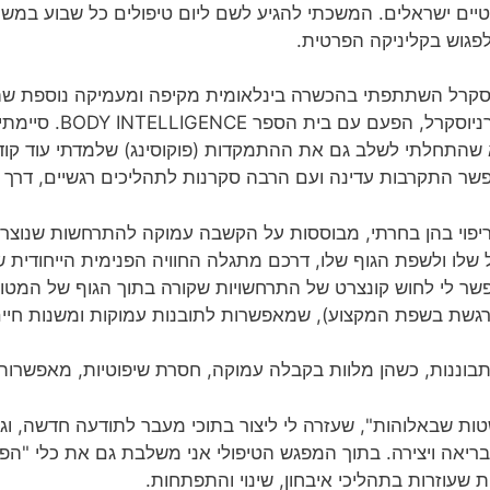
סטיים ישראלים. המשכתי להגיע לשם ליום טיפולים כל שבוע במשך
לפגוש בקליניקה הפרטית.
סקרל השתתפתי בהכשרה בינלאומית מקיפה ומעמיקה נוספת שהגי
 שהתחלתי לשלב גם את ההתמקדות (פוקוסינג) שלמדתי עוד קודם
אפשר התקרבות עדינה ועם הרבה סקרנות לתהליכים רגשיים, דרך ת
יפוי בהן בחרתי, מבוססות על הקשבה עמוקה להתרחשות שנוצרת
שלו ולשפת הגוף שלו, דרכם מתגלה החוויה הפנימית הייחודית 
פשר לי לחוש קונצרט של התרחשויות שקורה בתוך הגוף של המ
גשת בשפת המקצוע), שמאפשרות לתובנות עמוקות ומשנות חיים 
ננות, כשהן מלוות בקבלה עמוקה, חסרת שיפוטיות, מאפשרות לתה
בתכנית "הפשטות שבאלוהות", שעזרה לי ליצור בתוכי מעבר לתודעה חדש
ריאה ויצירה. בתוך המפגש הטיפולי אני משלבת גם את כלי "ה
 שעוזרות בתהליכי איבחון, שינוי והתפתחות.