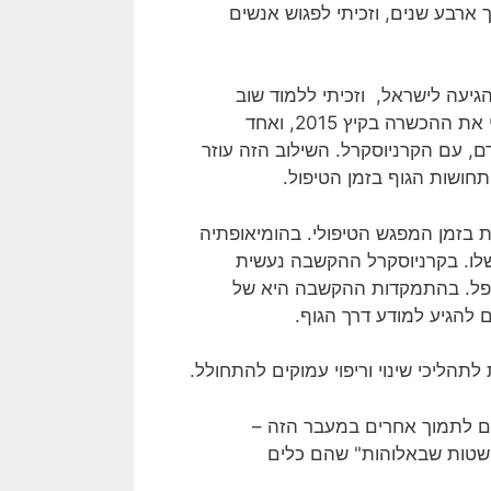
 ארבע שנים, וזכיתי לפגוש אנשים
עה לישראל, וזכיתי ללמוד שוב
מההתחלה את הגישה הביודינאמית בקרניוסקרל, הפעם עם בית הספר BODY INTELLIGENCE. סיימתי את ההכשרה בקיץ 2015, ואחד
, עם הקרניוסקרל. השילוב הזה עוזר
חושות הגוף בזמן הטיפול.
 בזמן המפגש הטיפולי. בהומיאופתיה
שלו. בקרניוסקרל ההקשבה נעשית
טופל. בהתמקדות ההקשבה היא של
להגיע למודע דרך הגוף.
ליכי שינוי וריפוי עמוקים להתחולל.
ה, וגם לתמוך אחרים במעבר הזה –
פשטות שבאלוהות" שהם כלים