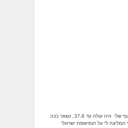
באותה שנה בה טיילתי בהודו ובאירופה סבלתי מתופעה שהיתה חדשה לי, חום מחזורי עולה ויורד. חום הגוף שלי היה עולה עד 37.6, נשאר ככה
 המליצה לי על הומיאופת ישראלי