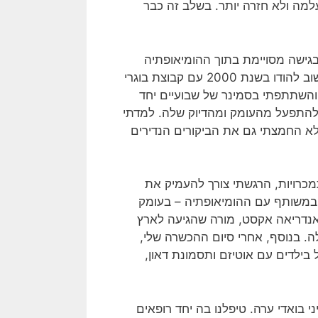
מה ולא חזרה יותר. בשלב זה כבר
בגישה מסויימת בתוך ההומיאופתיה
הקלאסית, אותה פיתח אחד מגדולי ההומיאופתים של זמננו, ד"ר רג'אן סנקרן ממומביי, הודו. כך נסעתי שוב להודו בשנת 2000 עם קבוצת בוגרי
, והשתתפתי בסמינר של שבועיים יחד
קה להתפעל מהעומק ומהדיוק שלה. למדתי
ולא החמצתי גם את הביקורים הנדירים
מכרויות, הרגשתי צורך להעמיק את
ה במשותף עם ההומיאופתיה – בעומק
 אנדריאה אקסט, מורה שהגיעה לארץ
ה. בנוסף, אחרי סיום ההכשרה שלי,
 בילדים עם אוטיזם ותסמונת דאון,
בואדי ערה. טיפלנו בה יחד רופאים