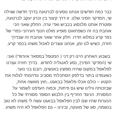
כבר כמה חודשים אנחנו נוסעים לברטעה בדרך חדשה שגילה
שי, המדקר הסיני שלנו. זו דרך קיצור בין זכרון יעקב לברטעה,
ופוטרת אותנו מלנסוע בכביש ואדי ערה. החלק שאני הכי
אוהבת בה זה כשפתאום מופיע מולנו הנוף העירוני-כפרי של
כפר קרע במלוא הדרו. חלק אחר שאני אוהבת זה שבדרך
חזרה, כשיש לנו זמן, אנחנו עוצרים לאכול משהו בכפר קרע.
בשבוע האחרון היינו רק דני ( המטפל במסאז' איורוודי) ואני.
שי (המדקר הסיני), נסע לאנגליה לחודש. בדרך חזרה עצרנו
לפלאפל במקום שהיה מפוצץ באנשים, רובם בני נוער.
כשעמדנו בתור בדלפק הסתכלתי מסביב ונדהמתי לגלות את
הקטע – כולם אכלו פלאפל בבאגט…חוץ מאשה אחת,
שבזכותה גילינו שיש גם פיתות, וכמוה העדפנו לשמור על
המסורת. הניגוד החריף בין הלבוש הסופר מסורתי של כל
הנערות שהיו שם לבין הפלאפל בבאגט עשה לי משהו לא טוב
בנשמה, סוג של מועקה, ובינינו – גם הפלאפל לא היה משהו.