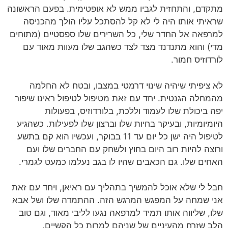
מתקדם, והתחזית לגביו ממש לא אופטימית. בפעם הראשונה
שראיתי אותו היה לי לא קל להסתכל עליו הולך מהכניסה
למרפאה אל החדר שלי, כל השרירים שלו ספסטיים (מתוחים
מדי) והוא מתנדנד מצד לצד כשהגב שלו מעוות מאוד עם
לורדוזיס חמור.
לא ציפיתי שיהיה שינוי דרמטי במצבו, ובטח לא החלמה
מהמחלה הגנטית. יחד עם זאת מטיפול לטיפול ראינו שיפור
יפה ביכולת שלו לעמוד וללכת, בלורדוזיס, בפעולות
היומיומיות, ובעיקר בחיות שלו וברצון שלו לפעילות. כשהגיע
לטיפול היה ישן כל יום עד 11 בבוקר, ועכשיו הוא קם בתשע
ורוצה להיות רוב היום בחוץ ולשחק עם החברים שלו ועם
האחים שלו. גם הכאבים שהיו לו בגב נעלמו כמעט לגמרי.
חבל לי שלא אוכל להמשיך בתהליך עם ראיאן, ויחד עם זאת
אני שמחה על המפגש המרגש הזה. ההתמדה שלו ושל אבא
שלו, שליווה אותו תמיד למרפאה נגעו לליבי מאוד, וגם טוב
הלב שזרח מהעיניים של שניהם למרות כל הקשיים.